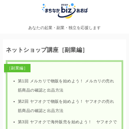
あなたの起業・副業・独立を応援します
ネットショップ講座［副業編］
［副業編］
第1回 メルカリで物販を始めよう！ メルカリの売れ
筋商品の確認と出品方法
第2回 ヤフオクで物販を始めよう！ ヤフオクの売れ
筋商品の確認と出品方法
第3回 ヤフオクで海外販売を始めよう！ ヤフオクで